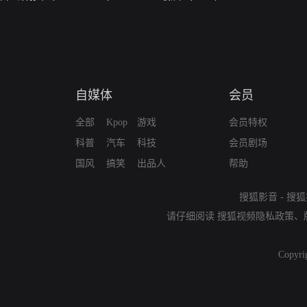
自媒体
会员
全部
Kpop
游戏
会员特权
科普
汽车
科技
会员剧场
国风
搞笑
出品人
帮助
搜狐影音
-
搜狐
请仔细阅读
搜狐视频隐私政策
、
Copyri