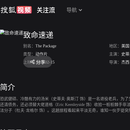
导航
致命速递
别名：
The Package
地区：
美国
类型：
动作片
主演：
史蒂
分享
上映：
2013-02-15
导演：
杰西
简介
恐武健硕、冷酷有力的汤米（史蒂夫·奥斯汀 饰）是一名退役老兵，为了生计
还清债务，还必须替大佬道格（Eric Keenleyside 饰）收拾一
法分子（杜夫·龙格尔 饰）。这趟旅程看起来平淡无奇，谁知一伙歹徒
个神秘莫测的包裹。