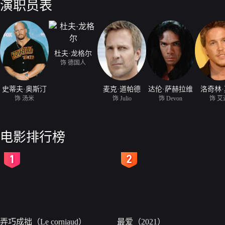
演职员表
杜夫·龙格尔
饰 德国人
史蒂夫·奥斯汀
麦克·道帕德
达伦·萨赫拉维
洛奇林
饰 汤米
饰 Julio
饰 Devon
饰 艾
电影排行榜
2
3
弄巧成拙（Le corniaud）
最爱（2021）