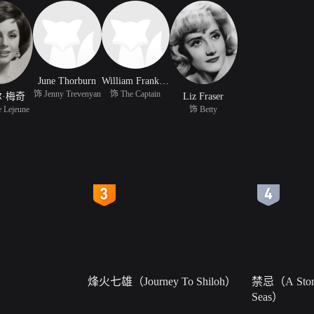
June Thorburn
William Franklyn
饰 Jenny Trevenyan
饰 The Captain
·梅奇
Liz Fraser
 Lejeune
饰 Betty
4
5
烽火七雄（Journey To Shiloh）
禁忌（A Story
Seas）