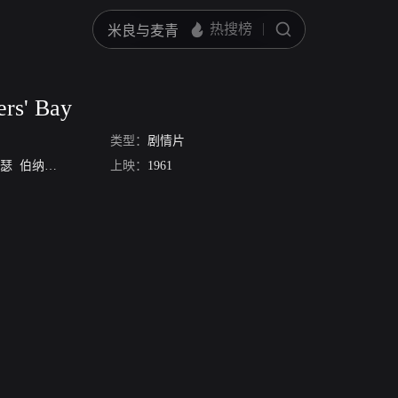
ers' Bay
类型：
剧情片
拉瑟
伯纳德·李
米歇尔·梅奇
上映：
1961
June Thorburn
William Franklyn
Liz Fraser