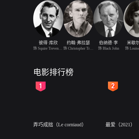
彼得·库欣
约翰·弗拉瑟
伯纳德·李
米歇尔
饰 Squire Trevenyan
饰 Christopher Trevenya
饰 Black John
饰 Louise
电影排行榜
2
3
弄巧成拙（Le corniaud）
最爱（2021）