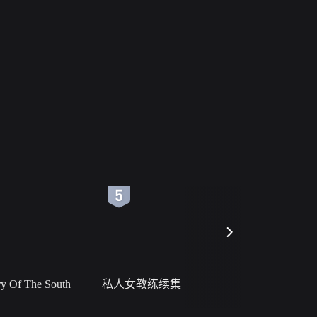
6
7
 Of The South
私人女教练续集
小二黑结