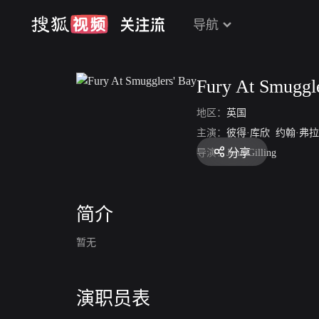
导航
Fury At Smuggl
地区：
英国
主演：
彼得·库欣
约翰·弗
分享
导演：
John Gilling
简介
暂无
演职员表