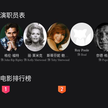
演职员表
Roy Poole
饰 Brad
格伦·福特
丽·莱米克
斯蒂芬妮·鲍尔斯
奈德·
饰 John Rip Ripley
饰 Kelly Sherwood
饰 Toby Sherwood
饰 Popc
电影排行榜
2
3