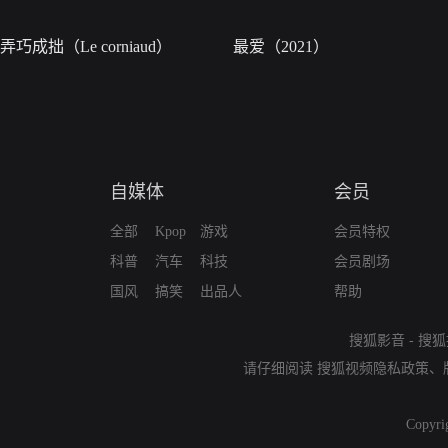
弄巧成拙（Le corniaud）
最爱（2021）
自媒体
会员
全部
Kpop
游戏
会员特权
科普
汽车
科技
会员剧场
国风
搞笑
出品人
帮助
搜狐影音
-
搜狐
请仔细阅读
搜狐视频隐私政策
、
Copyri