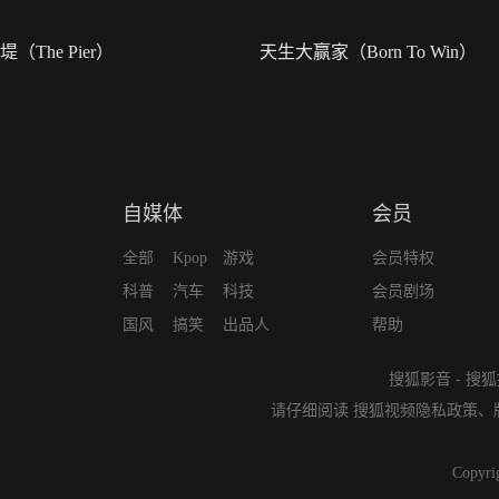
堤（The Pier）
天生大赢家（Born To Win）
自媒体
会员
全部
Kpop
游戏
会员特权
科普
汽车
科技
会员剧场
国风
搞笑
出品人
帮助
搜狐影音
-
搜狐
请仔细阅读
搜狐视频隐私政策
、
Copyri