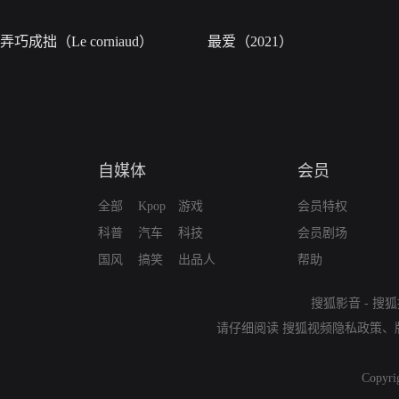
弄巧成拙（Le corniaud）
最爱（2021）
自媒体
会员
全部
Kpop
游戏
会员特权
科普
汽车
科技
会员剧场
国风
搞笑
出品人
帮助
搜狐影音
-
搜狐
请仔细阅读
搜狐视频隐私政策
、
Copyri