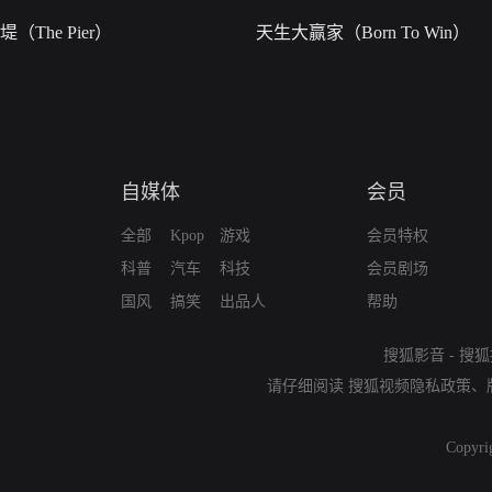
堤（The Pier）
天生大赢家（Born To Win）
自媒体
会员
全部
Kpop
游戏
会员特权
科普
汽车
科技
会员剧场
国风
搞笑
出品人
帮助
搜狐影音
-
搜狐
请仔细阅读
搜狐视频隐私政策
、
Copyri