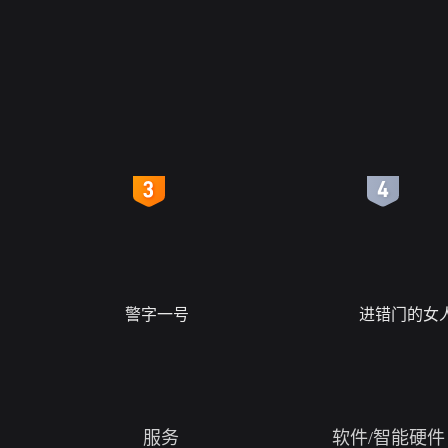
4
5
警字一号
进错门的女
服务
软件/智能硬件