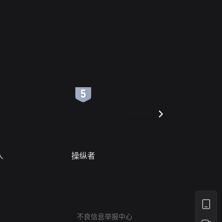
6
7
人
操纵者
风月变
网络暴力有害信息举报
12318 文化市场举报
不良信息举报中心