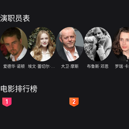
演职员表
爱德华·诺顿
埃文·蕾切尔·伍德
大卫·摩斯
布鲁斯·邓恩
罗瑞·
电影排行榜
2
3