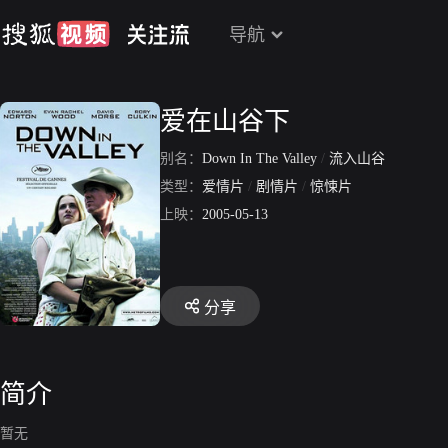
导航
爱在山谷下
别名：
Down In The Valley
/
流入山谷
类型：
爱情片
/
剧情片
/
惊悚片
上映：
2005-05-13
分享
简介
暂无