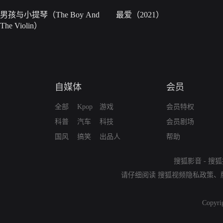
男孩与小提琴（The Boy And
最爱（2021）
The Violin）
自媒体
会员
全部
Kpop
游戏
会员特权
科普
汽车
科技
会员剧场
国风
搞笑
出品人
帮助
搜狐影音
-
搜狐
请仔细阅读
搜狐视频隐私政策
、
Copyri