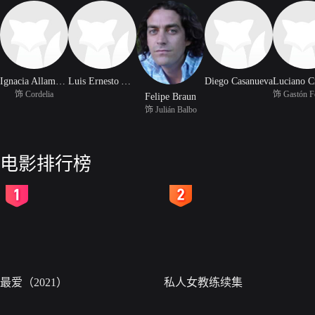
Ignacia Allamand
Luis Ernesto Alonso
Diego Casanueva
饰 Cordelia
Felipe Braun
饰 Julián Balbo
电影排行榜
2
3
最爱（2021）
私人女教练续集