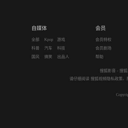
自媒体
会员
全部
Kpop
游戏
会员特权
科普
汽车
科技
会员剧场
国风
搞笑
出品人
帮助
搜狐影音
-
搜狐
请仔细阅读
搜狐视频隐私政策
、
Copyri