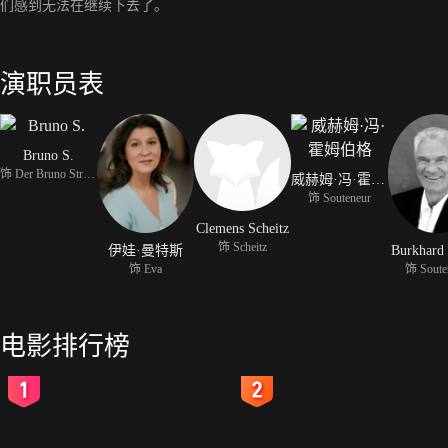
们感到无法在继续下去了。
演职员表
Bruno S.
饰 Der Bruno Stroszek
威赫姆·冯·霍姆伯格
饰 Souteneur
Clemens Scheitz
饰 Scheitz
伊娃·曼特斯
Burkhard 
饰 Eva
饰 Soute
电影排行榜
2
3