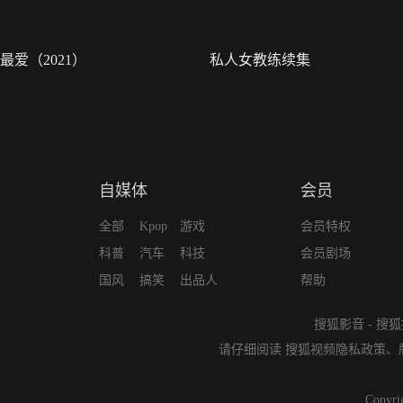
最爱（2021）
私人女教练续集
自媒体
会员
全部
Kpop
游戏
会员特权
科普
汽车
科技
会员剧场
国风
搞笑
出品人
帮助
搜狐影音
-
搜狐
请仔细阅读
搜狐视频隐私政策
、
Copyri