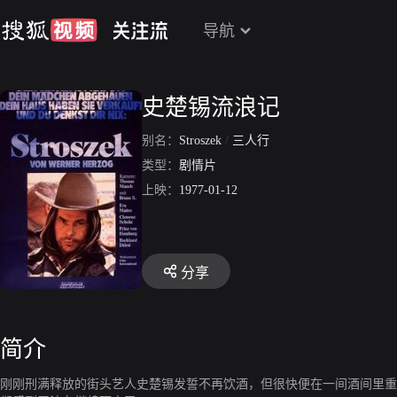
导航
史楚锡流浪记
别名：
Stroszek
/
三人行
类型：
剧情片
上映：
1977-01-12
分享
简介
刚刚刑满释放的街头艺人史楚锡发誓不再饮酒，但很快便在一间酒间里重