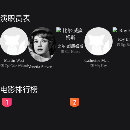
演职员表
Roy En
饰 Sgt Br
比尔·威廉姆斯
饰 Col House
Martin West
Catherine McLeod
饰 Cpl Gale Willard
饰 Maj Hay
Venetia Stevenson
电影排行榜
2
3