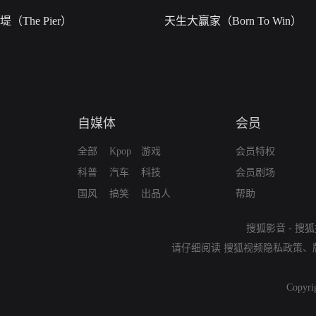
堤（The Pier）
天生大赢家（Born To Win）
自媒体
会员
全部
Kpop
游戏
会员特权
科普
汽车
科技
会员剧场
国风
搞笑
出品人
帮助
搜狐影音
-
搜狐
请仔细阅读
搜狐视频隐私政策
、
Copyri