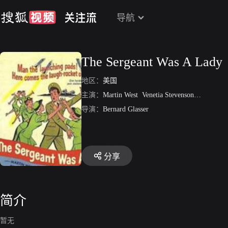
导航
The Sergeant Was A Lady
地区：
美国
主演：
Martin West
Venetia Stevenson
比尔·威
导演：
Bernard Glasser
分享
简介
暂无