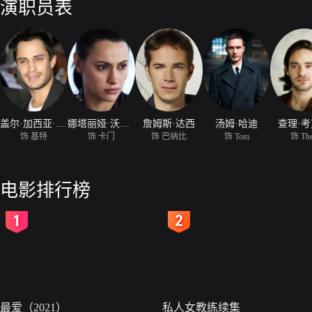
演职员表
盖尔·加西亚·贝纳尔
娜塔丽娅·沃拜克
詹姆斯·达西
汤姆·哈迪
查理·
饰 基特
饰 卡门
饰 巴纳比
饰 Tom
饰 Th
电影排行榜
2
3
最爱（2021）
私人女教练续集