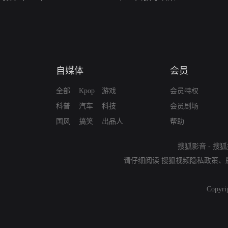
自媒体
会员
全部
Kpop
游戏
会员特权
科普
汽车
科技
会员剧场
国风
搞笑
出品人
帮助
搜狐影音
-
搜狐
请仔细阅读
搜狐视频隐私政策
、
Copyri