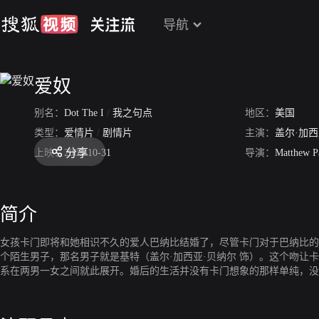
导航
爱奴
别名：
Dot The I
/
我之句点
地区：
美国
类型：
爱情片
/
剧情片
主演：
盖尔·加西
分享
上映：
2003-10-31
导演：
Matthew Pa
简介
女孩卡门即将和她相识不久的爱人巴纳比结婚了，尽管卡门对于巴纳比的
个陌生男子，那名男子就是基特（盖尔·加西亚·贝纳尔 饰）。这个吻
系在两男一女之间就此展开。婚后的生活并没有卡门想象的那样单纯，没
被卷入了某个秘密之中。