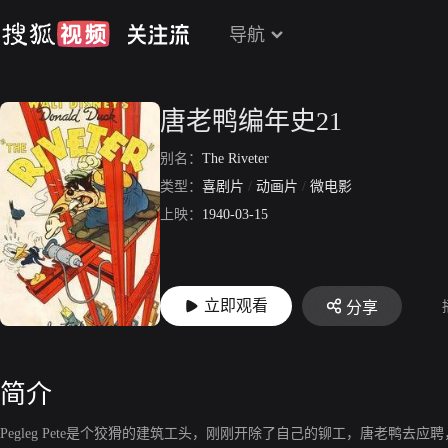
导航
唐老鸭编年史21
别名：
The Riveter
类型：
喜剧片
/
动画片
/
微电影
上映：
1940-03-15
立即观看
分享
简介
Pegleg Pete是个狡猾的建筑工头，刚刚开除了自己的铆工，唐老鸭