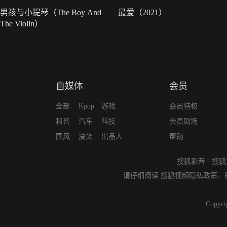
男孩与小提琴（The Boy And
最爱（2021）
The Violin）
自媒体
会员
全部
Kpop
游戏
会员特权
科普
汽车
科技
会员剧场
国风
搞笑
出品人
帮助
搜狐影音
-
搜狐
请仔细阅读
搜狐视频隐私政策
、
Copyri