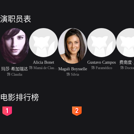
演职员表
Alicia Bonet
Gustavo Campos
费南度
饰 Mamá de Claudia
饰 Paramédico
饰 Doctor
玛莎·希加瑞达
Magali Boysselle
饰 Claudia
饰 Silvia
电影排行榜
2
3