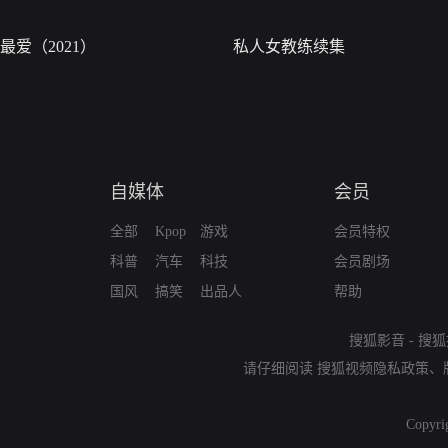
最爱（2021）
私人女教练续集
自媒体
会员
全部
Kpop
游戏
会员特权
科普
汽车
科技
会员剧场
国风
搞笑
出品人
帮助
搜狐影音
-
搜狐
请仔细阅读
搜狐视频隐私政策
、
Copyri