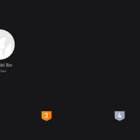
del Rio
lara
4
5