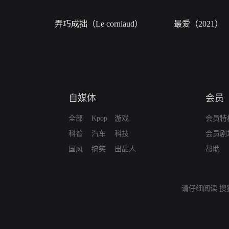
弄巧成拙（Le corniaud）
最爱（2021）
自媒体
会员
全部
Kpop
游戏
会员特
科普
汽车
科技
会员剧
国风
搞笑
出品人
帮助
请仔细阅读
搜