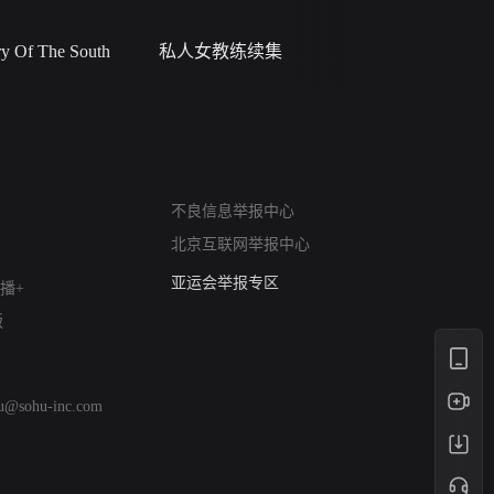
 Of The South
私人女教练续集
小二黑结
网络暴力有害信息举报
不良信息举报中心
12318 文化市场举报
北京互联网举报中心
算法推荐专项举报
亚运会举报专区
播+
涉历史虚无举报
版
网络谣言信息专项
涉政举报入口
涉未成年人举报
hu@sohu-inc.com
清朗自媒体乱象举报
涉民族宗教有害信息举报
清朗·生活服务类内容举报