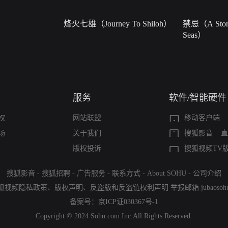
烽火七雄（Journey To Shiloh）
禁忌（A Story
Seas）
服务
软件/智能硬件
权
网站联盟
移动客户端
场
关于我们
搜狐影音
直
版权投诉
搜狐视频TV
搜狐影音
-
搜狐招聘
-
广告服务
-
联系方式
-
About SOHU
-
公司介绍
狐视频隐私政策
、
版权声明
、
反盗版和反盗链权利声明
举报邮箱
jubaoso
备案号：
京ICP证030367号-1
Copyright © 2024 Sohu.com Inc.All Rights Reserved.