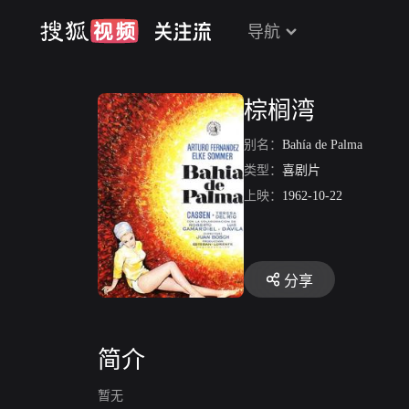
导航
棕榈湾
别名：
Bahía de Palma
类型：
喜剧片
上映：
1962-10-22
分享
简介
暂无