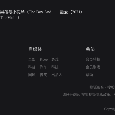
男孩与小提琴（The Boy And
最爱（2021）
The Violin）
自媒体
会员
全部
Kpop
游戏
会员特权
科普
汽车
科技
会员剧场
国风
搞笑
出品人
帮助
搜狐影音
-
搜狐
请仔细阅读
搜狐视频隐私政策
、
Copyri