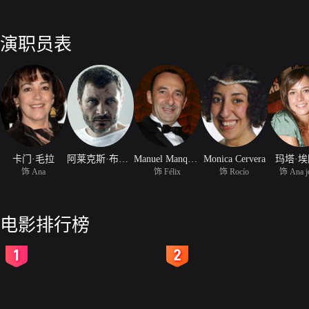
演职员表
卡门·毛拉
阿莱克斯·布伦德穆尔
Manuel Manquina
Monica Cervera
玛塔·
饰 Ana
饰 Félix
饰 Rocío
饰 Ana j
电影排行榜
2
3