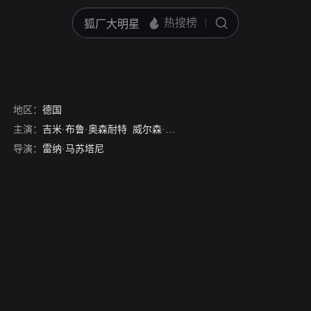
地区：
德国
主演：
吉米·布鲁·奥森耐特
威尔森·冈萨雷斯·奥森耐特
艾米丽亚·舒
导演：
雷纳·马苏塔尼