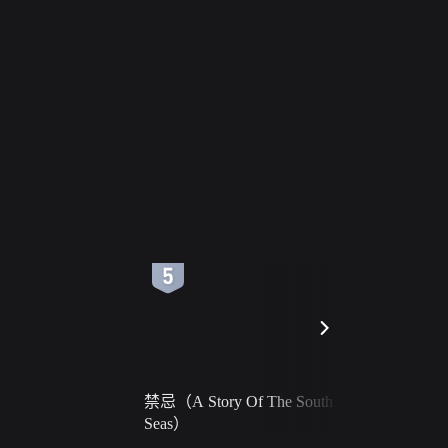
6
7
禁忌（A Story Of The South
火球（Ball 
Seas）