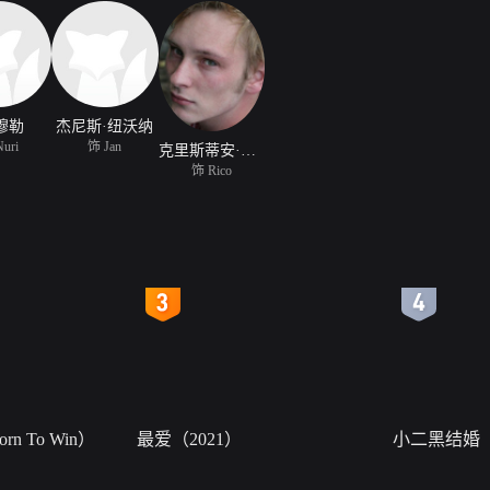
穆勒
杰尼斯·纽沃纳
uri
饰 Jan
克里斯蒂安·布鲁梅尔
饰 Rico
4
5
n To Win）
最爱（2021）
小二黑结婚