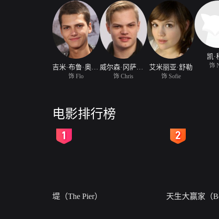
凯·
饰 N
吉米·布鲁·奥森耐特
威尔森·冈萨雷斯·奥森耐特
艾米丽亚·舒勒
饰 Flo
饰 Chris
饰 Sofie
电影排行榜
2
3
堤（The Pier）
天生大赢家（Bor