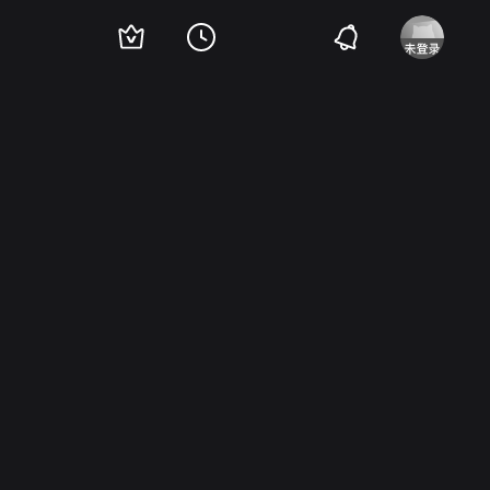
勒
凯·穆勒
杰尼斯·纽沃纳
克里斯蒂安·布鲁梅尔