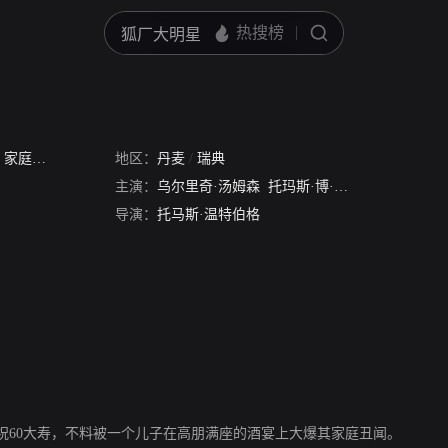
/
家庭聚会
地区：
丹麦
/
瑞典
主演：
乌尔里奇·汤姆森
托玛斯·博·拉森
崔娜·蒂虹
导演：
托马斯·温特伯格
祝60大寿，不料被一个儿子在高朋满座的酒宴上大爆其家庭丑闻。