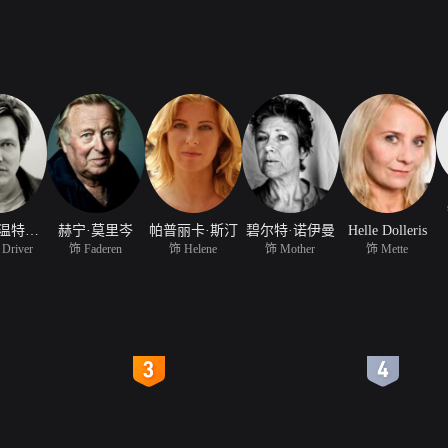
托马斯·温特伯格
赫宁·莫里岑
帕普丽卡·斯汀
碧尔特·诺伊曼
Helle Dolleris
 Driver
饰 Faderen
饰 Helene
饰 Mother
饰 Mette
4
5