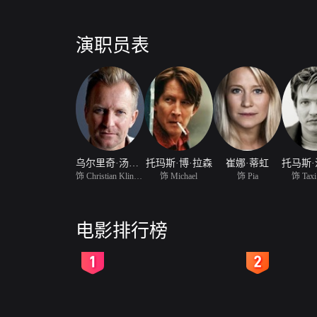
演职员表
乌尔里奇·汤姆森
托玛斯·博·拉森
崔娜·蒂虹
饰 Christian Klingenfel
饰 Michael
饰 Pia
饰 Taxi
电影排行榜
2
3