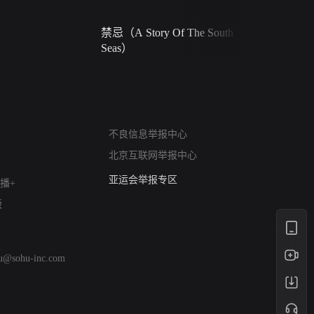
禁忌（A Story Of The South
火球（Ball 
Seas）
网络暴力有害信息举报
不良信息举报中心
12318 文化市场举报
北京互联网举报中心
算法推荐专项举报
亚运会举报专区
播+
涉历史虚无举报
版
网络谣言信息专项
涉政举报入口
涉未成年人举报
hu@sohu-inc.com
清朗自媒体乱象举报
涉民族宗教有害信息举报
清朗·生活服务类内容举报