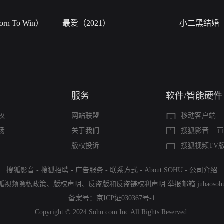
n To Win）
最爱（2021）
小二黑结婚
服务
软件/智能硬件
权
网站联盟
移动客户端
场
关于我们
搜狐影音
直
版权投诉
搜狐视频TV
搜狐影音
-
搜狐招聘
-
广告服务
-
联系方式
-
About SOHU
-
公司介绍
狐视频隐私政策
、
版权声明
、
反盗版和反盗链权利声明
举报邮箱
jubaoso
备案号：
京ICP证030367号-1
Copyright © 2024 Sohu.com Inc.All Rights Reserved.