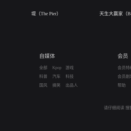
堤（The Pier）
天生大赢家（Bor
自媒体
会员
全部
Kpop
游戏
会员特
科普
汽车
科技
会员剧
国风
搞笑
出品人
帮助
请仔细阅读
搜