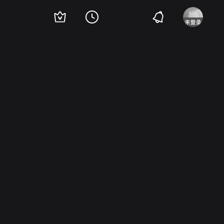
托马斯·温特伯格
赫宁·莫里岑
帕普丽卡·斯汀
碧尔特·诺伊曼
Helle Doller