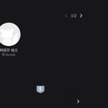
1/2
特丽莎·格兰
饰 Michelle
6
7