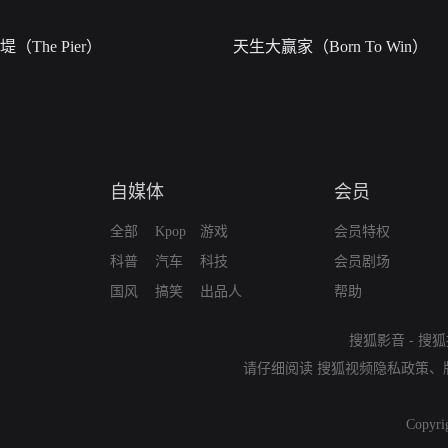
堤（The Pier）
天生大赢家（Born To Win）
自媒体
会员
全部
Kpop
游戏
会员特权
科普
汽车
科技
会员剧场
国风
搞笑
出品人
帮助
搜狐影音
-
搜狐
请仔细阅读
搜狐视频隐私政策
、
Copyri