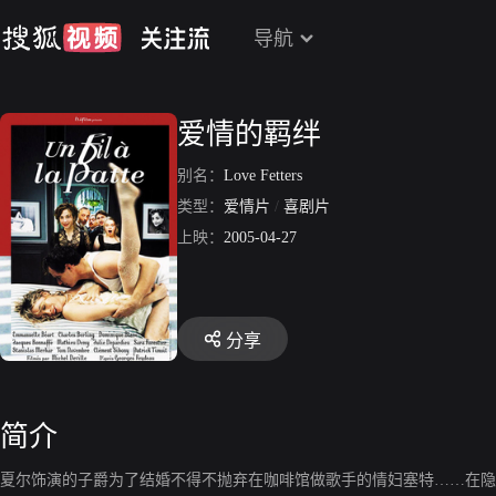
导航
爱情的羁绊
别名：
Love Fetters
类型：
爱情片
/
喜剧片
上映：
2005-04-27
分享
简介
夏尔饰演的子爵为了结婚不得不抛弃在咖啡馆做歌手的情妇塞特……在隐