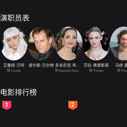
演职员表
艾曼纽·贝阿
查尔斯·贝尔林
多米尼克·布兰科
莎拉·弗里斯蒂
马修·
饰 Lucette
饰 Baronne Duverger
饰 Viviane
饰 Fir
电影排行榜
2
3