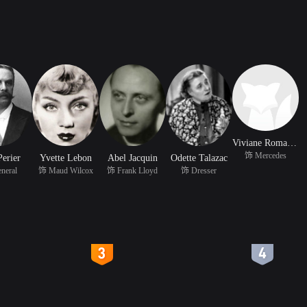
Viviane Romance
饰 Mercedes
Perier
Yvette Lebon
Abel Jacquin
Odette Talazac
neral
饰 Maud Wilcox
饰 Frank Lloyd
饰 Dresser
4
5