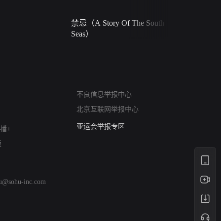
禁忌（A Story Of The South
火球（Ball 
Seas）
网络暴力有害信息举报
不良信息举报中心
12318 文化市场举报
北京互联网举报中心
算法推荐专项举报
亚运会举报专区
播+
涉历史虚无举报
版
网络谣言信息专项
涉政举报入口
涉未成年人举报
hu@sohu-inc.com
清朗自媒体乱象举报
涉民族宗教有害信息举报
清朗·生活服务类内容举报