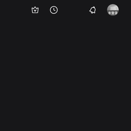
oanne
Jean Perier
Yvette Lebon
Abel Jacquin
Odette Talazac
Viviane Roma