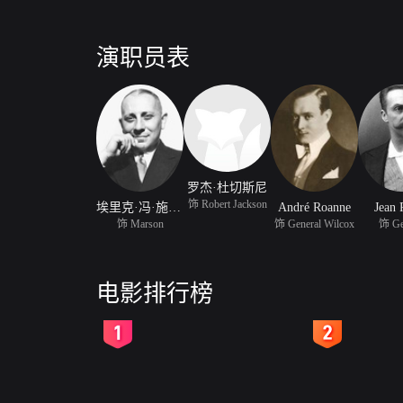
演职员表
罗杰·杜切斯尼
饰 Robert Jackson
埃里克·冯·施特罗海姆
André Roanne
Jean 
饰 Marson
饰 General Wilcox
饰 Ge
电影排行榜
2
3