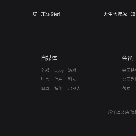
堤（The Pier）
天生大赢家（Bor
自媒体
会员
全部
Kpop
游戏
会员特
科普
汽车
科技
会员剧
国风
搞笑
出品人
帮助
请仔细阅读
搜