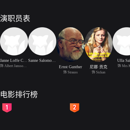
演职员表
Janne Loffe Carlsson
Sanne Salomonsen
Ulla Sal
饰 Albert Jansson (as J
饰 Mrs 
Ernst Gunther
尼娜·贡克
饰 Strauss
饰 Sickan
电影排行榜
2
3