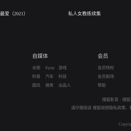
最爱（2021）
私人女教练续集
自媒体
会员
全部
Kpop
游戏
会员特权
科普
汽车
科技
会员剧场
国风
搞笑
出品人
帮助
搜狐影音
-
搜狐
请仔细阅读
搜狐视频隐私政策
、
Copyri