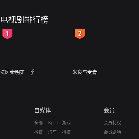
电视剧排行榜
2
3
法医秦明第一季
米良与麦青
自媒体
会员
全部
Kpop
游戏
会员特权
科普
汽车
科技
会员剧场