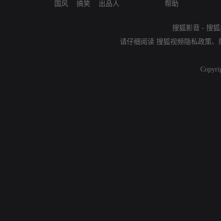
国风
搞笑
出品人
帮助
搜狐影音
-
搜狐
请仔细阅读
搜狐视频隐私政策
、
Copyri