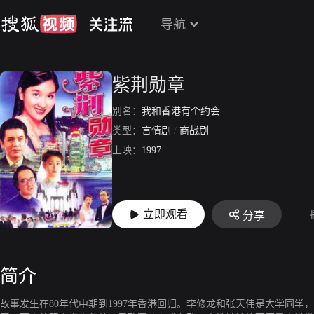
导航
紫荆勋章
别名：
我和香港有个约会
类型：
言情剧
/
商战剧
上映：
1997
立即观看
分享
简介
故事发生在80年代中期到1997年香港回归。李修龙和张天伟是大学同