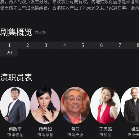
展，两人的观点发生分歧，导致事业有成有败。内地姑娘徐丽原是来港继
张天伟先后有过感情纠葛。香港房地产巨子冯天源之女冯家慧在李、张两
伏，在香港新机场大楼的工程中，温尼小姐阴谋破产，而李修龙、冯家慧
剧集概览
共20集
1
2
3
4
5
6
7
20
演职员表
何政军
杨恭如
曾江
王思懿
姚
饰 李修龙
饰 冯家慧
饰 冯天源
饰 徐丽
饰 张