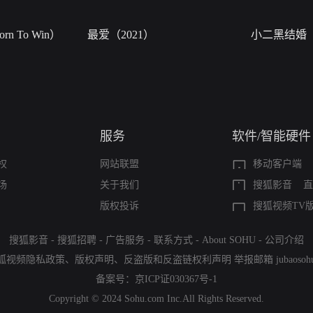
n To Win）
最爱（2021）
小二黑结婚
服务
软件/智能硬件
权
网站联盟
移动客户端
场
关于我们
搜狐影音
直
版权投诉
搜狐视频TV
搜狐影音
-
搜狐招聘
-
广告服务
-
联系方式
-
About SOHU
-
公司介绍
狐视频隐私政策
、
版权声明
、
反盗版和反盗链权利声明
举报邮箱
jubaoso
备案号：
京ICP证030367号-1
Copyright © 2024 Sohu.com Inc.All Rights Reserved.