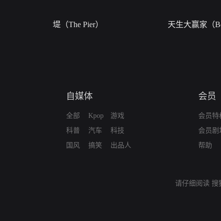
堤（The Pier）
天生大赢家（Bor
自媒体
会员
全部
Kpop
游戏
会员特
科普
汽车
科技
会员剧
国风
搞笑
出品人
帮助
请仔细阅读
搜