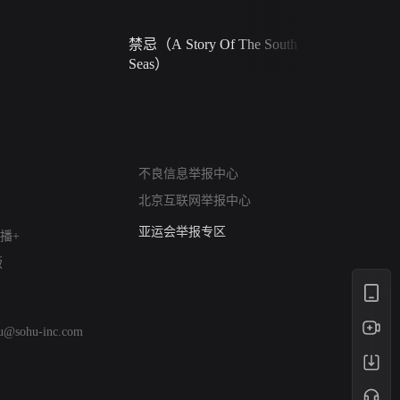
禁忌（A Story Of The South
火球（Ball 
Seas）
网络暴力有害信息举报
不良信息举报中心
12318 文化市场举报
北京互联网举报中心
算法推荐专项举报
亚运会举报专区
播+
涉历史虚无举报
版
网络谣言信息专项
涉政举报入口
涉未成年人举报
hu@sohu-inc.com
清朗自媒体乱象举报
涉民族宗教有害信息举报
清朗·生活服务类内容举报