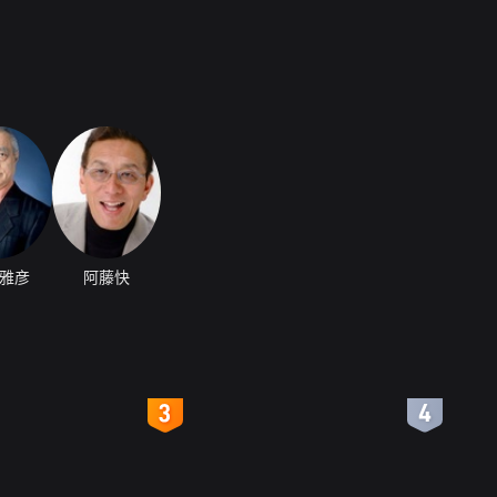
雅彦
阿藤快
4
5