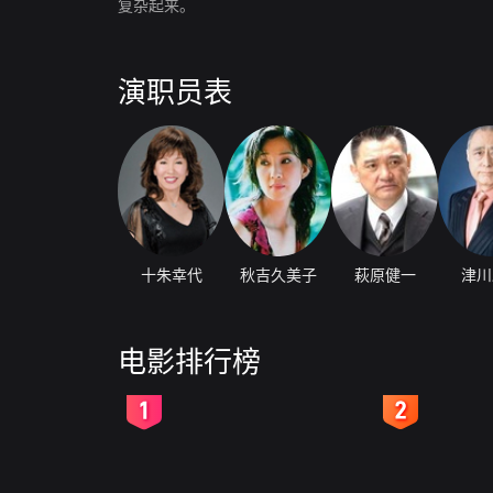
复杂起来。
演职员表
十朱幸代
秋吉久美子
萩原健一
津川
电影排行榜
2
3