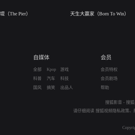
堤（The Pier）
天生大赢家（Born To Win）
自媒体
会员
全部
Kpop
游戏
会员特权
科普
汽车
科技
会员剧场
国风
搞笑
出品人
帮助
搜狐影音
-
搜狐
请仔细阅读
搜狐视频隐私政策
、
Copyri