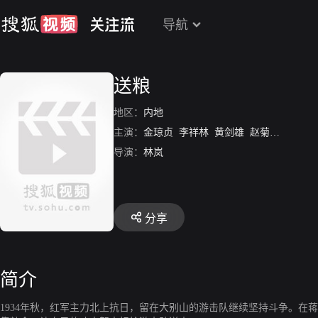
导航
送粮
地区：
内地
主演：
金琼贞
李祥林
黄剑雄
赵菊元
王利彪
导演：
林岚
分享
简介
1934年秋，红军主力北上抗日，留在大别山的游击队继续坚持斗争。在