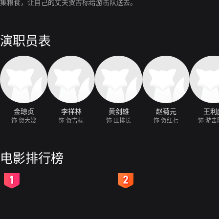
集粮食，让自己的丈夫贺吉标给游击队送去。
演职员表
金琼贞
李祥林
黄剑雄
赵菊元
王利
饰 贺大嫂
饰 贺吉标
饰 匪排长
饰 贺红七
饰 游击
电影排行榜
2
3