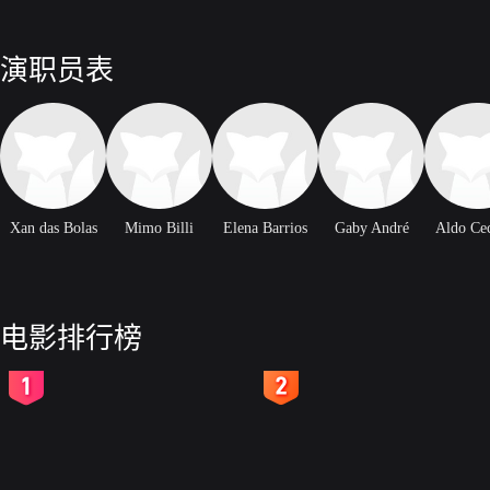
演职员表
Xan das Bolas
Mimo Billi
Elena Barrios
Gaby André
Aldo Ce
电影排行榜
2
3