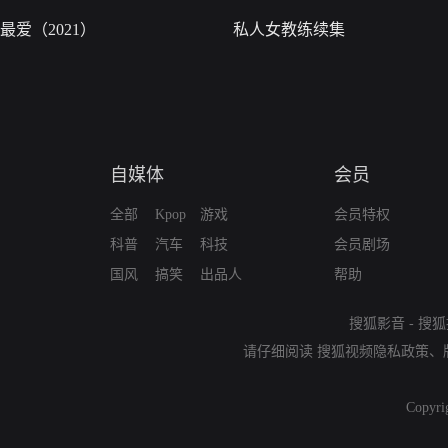
最爱（2021）
私人女教练续集
自媒体
会员
全部
Kpop
游戏
会员特权
科普
汽车
科技
会员剧场
国风
搞笑
出品人
帮助
搜狐影音
-
搜狐
请仔细阅读
搜狐视频隐私政策
、
Copyri