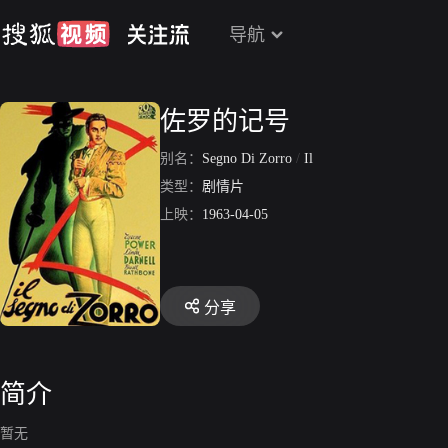
导航
佐罗的记号
别名：
Segno Di Zorro
/
Il
类型：
剧情片
上映：
1963-04-05
分享
简介
暂无