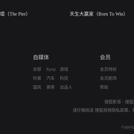
堤（The Pier）
天生大赢家（Born To Win）
自媒体
会员
全部
Kpop
游戏
会员特权
科普
汽车
科技
会员剧场
国风
搞笑
出品人
帮助
搜狐影音
-
搜狐
请仔细阅读
搜狐视频隐私政策
、
Copyri