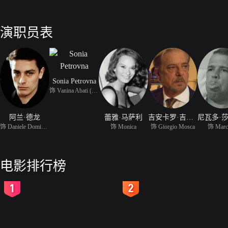
演职员表
Sonia Petrovna
饰 Vanina Abati (as Son
阿兰·德龙
蕾雅·马萨利
吉安卡罗·吉安尼尼
饰 Daniele Dominici
饰 Monica
饰 Giorgio Mosca
饰 Marc
电影排行榜
2
3