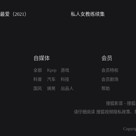
最爱（2021）
私人女教练续集
自媒体
会员
全部
Kpop
游戏
会员特权
科普
汽车
科技
会员剧场
国风
搞笑
出品人
帮助
搜狐影音
-
搜狐
请仔细阅读
搜狐视频隐私政策
、
Copyri