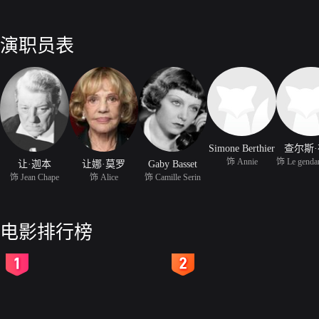
演职员表
Simone Berthier
查尔斯
饰 Annie
让·迦本
让娜·莫罗
Gaby Basset
饰 Jean Chape
饰 Alice
饰 Camille Serin
电影排行榜
2
3