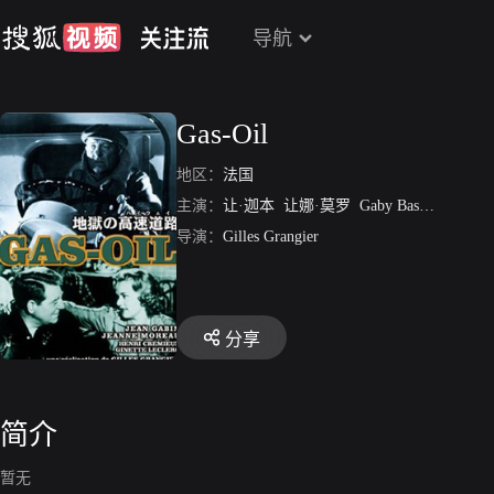
导航
Gas-Oil
地区：
法国
主演：
让·迦本
让娜·莫罗
Gaby Basset
Simone 
导演：
Gilles Grangier
分享
简介
暂无