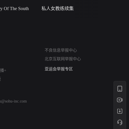
 Of The South
私人女教练续集
小二黑结
网络暴力有害信息举报
不良信息举报中心
12318 文化市场举报
北京互联网举报中心
算法推荐专项举报
亚运会举报专区
播+
涉历史虚无举报
版
网络谣言信息专项
涉政举报入口
涉未成年人举报
hu@sohu-inc.com
清朗自媒体乱象举报
涉民族宗教有害信息举报
清朗·生活服务类内容举报
清朗春节网络环境整治