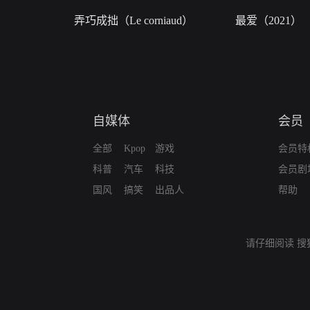
弄巧成拙（Le corniaud）
最爱（2021）
自媒体
会员
全部
Kpop
游戏
会员特
科普
汽车
科技
会员剧
国风
搞笑
出品人
帮助
请仔细阅读
搜