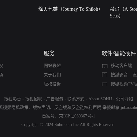
烽火七雄（Journey To Shiloh）
禁忌（A Story
Seas）
服务
软件/智能硬件
权
网站联盟
移动客户端
场
关于我们
搜狐影音
直
版权投诉
搜狐视频TV
搜狐影音
-
搜狐招聘
-
广告服务
-
联系方式
-
About SOHU
-
公司介绍
狐视频隐私政策
、
版权声明
、
反盗版和反盗链权利声明
举报邮箱
jubaoso
备案号：
京ICP证030367号-1
Copyright © 2024 Sohu.com Inc.All Rights Reserved.