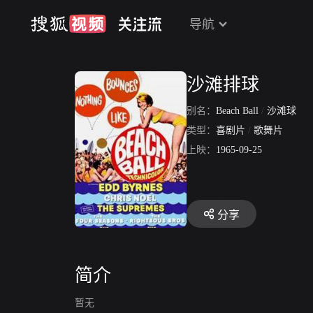
导航
沙滩排球
别名：
Beach Ball
/
沙滩球
类型：
喜剧片
/
歌舞片
上映：
1965-09-25
分享
简介
暂无