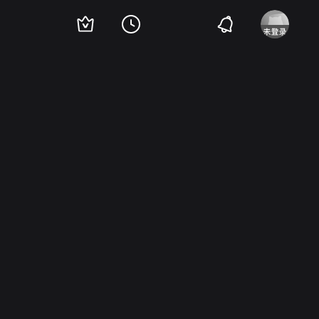
凯德
Mikki Jamison