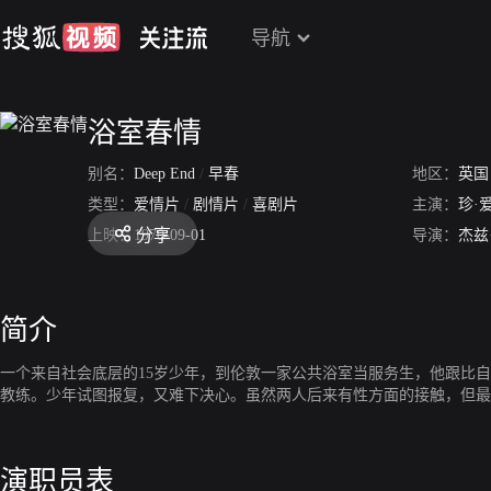
导航
浴室春情
别名：
Deep End
/
早春
地区：
英国
类型：
爱情片
/
剧情片
/
喜剧片
主演：
珍·
分享
上映：
1970-09-01
导演：
杰兹
简介
一个来自社会底层的15岁少年，到伦敦一家公共浴室当服务生，他跟比
教练。少年试图报复，又难下决心。虽然两人后来有性方面的接触，但最
演职员表