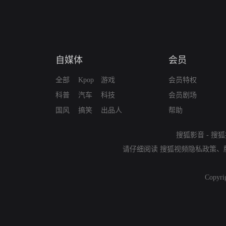
自媒体
会员
全部
Kpop
游戏
会员特权
科普
汽车
科技
会员剧场
国风
搞笑
出品人
帮助
搜狐影音
-
搜狐
请仔细阅读
搜狐视频隐私政策
、
Copyri