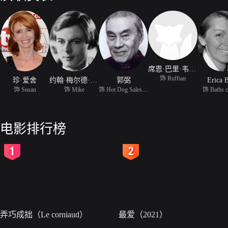
席恩·巴里·韦斯克
饰 Ruffian
珍·爱舍
约翰·梅尔德·布朗
郭弼
Erica 
饰 Susan
饰 Mike
饰 Hot Dog Salesman
饰 Baths c
电影排行榜
2
3
弄巧成拙（Le corniaud）
最爱（2021）