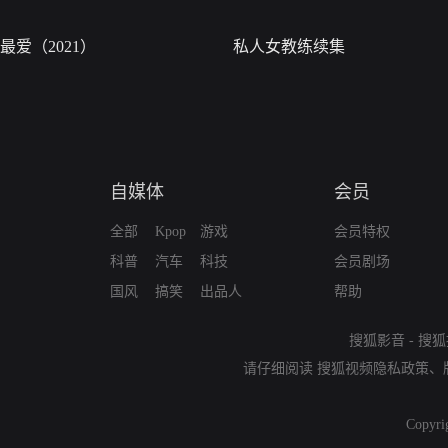
最爱（2021）
私人女教练续集
自媒体
会员
全部
Kpop
游戏
会员特权
科普
汽车
科技
会员剧场
国风
搞笑
出品人
帮助
搜狐影音
-
搜狐
请仔细阅读
搜狐视频隐私政策
、
Copyri