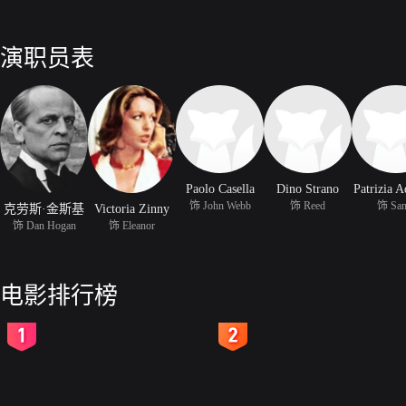
演职员表
Paolo Casella
Dino Strano
Patrizia A
饰 John Webb
饰 Reed
饰 San
克劳斯·金斯基
Victoria Zinny
饰 Dan Hogan
饰 Eleanor
电影排行榜
2
3