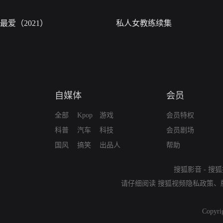
最爱（2021）
私人女教练续集
自媒体
会员
全部
Kpop
游戏
会员特权
科普
汽车
科技
会员剧场
国风
搞笑
出品人
帮助
搜狐影音
-
搜狐
请仔细阅读
搜狐视频隐私政策
、
Copyri