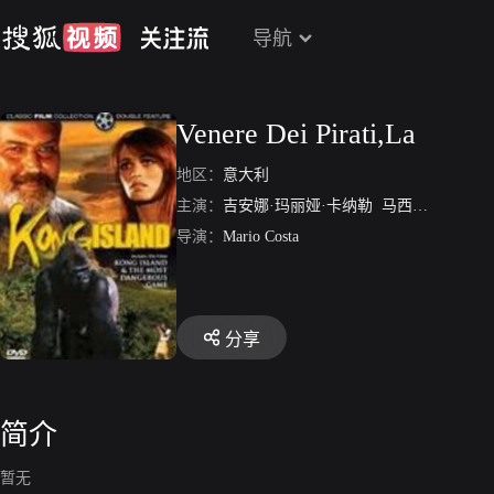
导航
Venere Dei Pirati,La
地区：
意大利
主演：
吉安娜·玛丽娅·卡纳勒
马西姆·塞拉托
导演：
Mario Costa
分享
简介
暂无