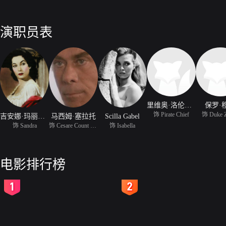
演职员表
里维奥·洛伦泽恩
保罗·
饰 Pirate Chief
饰 Duke Z
吉安娜·玛丽娅·卡纳勒
马西姆·塞拉托
Scilla Gabel
饰 Sandra
饰 Cesare Count of Sant
饰 Isabella
电影排行榜
2
3