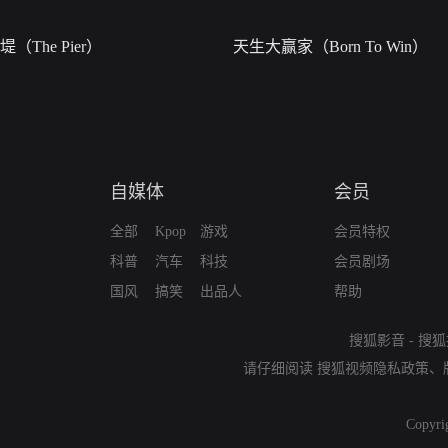
堤（The Pier）
天生大赢家（Born To Win）
自媒体
会员
全部
Kpop
游戏
会员特权
科普
汽车
科技
会员剧场
国风
搞笑
出品人
帮助
搜狐影音
-
搜狐
请仔细阅读
搜狐视频隐私政策
、
Copyri