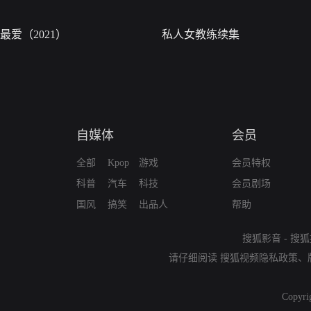
最爱（2021）
私人女教练续集
自媒体
会员
全部
Kpop
游戏
会员特权
科普
汽车
科技
会员剧场
国风
搞笑
出品人
帮助
搜狐影音
-
搜狐
请仔细阅读
搜狐视频隐私政策
、
Copyri