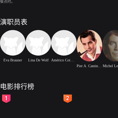
餐点时。
演职员表
Eva Brauner
Lina De Wolf
Américo Coimbra
Pier A. Caminnecci
Michel L
电影排行榜
2
3