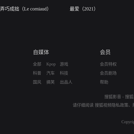
弄巧成拙（Le corniaud）
最爱（2021）
自媒体
会员
全部
Kpop
游戏
会员特权
科普
汽车
科技
会员剧场
国风
搞笑
出品人
帮助
搜狐影音
-
搜狐
请仔细阅读
搜狐视频隐私政策
、
Copyri