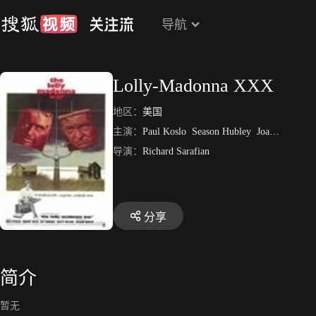
导航
Lolly-Madonna XXX
地区：
美国
主演：
Paul Koslo
Season Hubley
Joan Goodfellow
导演：
Richard Sarafian
分享
简介
暂无