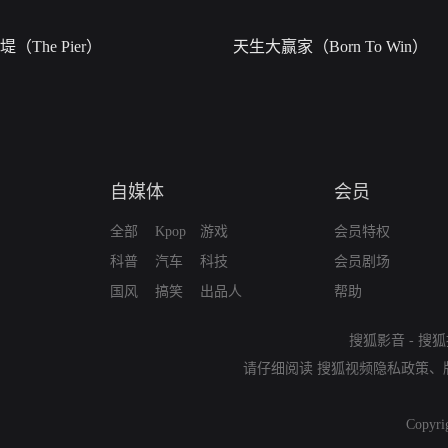
堤（The Pier）
天生大赢家（Born To Win）
自媒体
会员
全部
Kpop
游戏
会员特权
科普
汽车
科技
会员剧场
国风
搞笑
出品人
帮助
搜狐影音
-
搜狐
请仔细阅读
搜狐视频隐私政策
、
Copyri