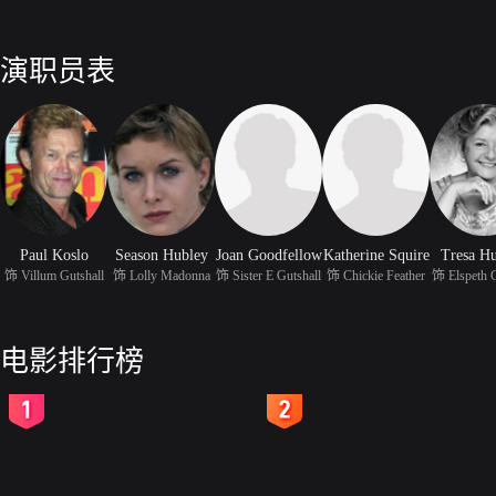
演职员表
Paul Koslo
Season Hubley
Joan Goodfellow
Katherine Squire
Tresa H
饰 Villum Gutshall
饰 Lolly Madonna
饰 Sister E Gutshall
饰 Chickie Feather
饰 Elspeth G
电影排行榜
2
3