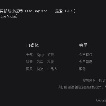
男孩与小提琴（The Boy And
最爱（2021）
The Violin）
自媒体
会员
全部
Kpop
游戏
会员特权
科普
汽车
科技
会员剧场
国风
搞笑
出品人
帮助
搜狐影音
-
搜狐
请仔细阅读
搜狐视频隐私政策
、
Copyri