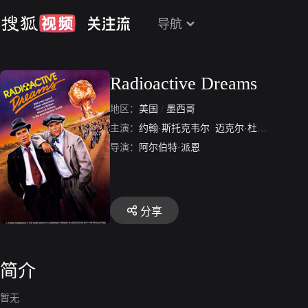
导航
Radioactive Dreams
地区：
美国
/
墨西哥
主演：
约翰·斯托克韦尔
迈克尔·杜迪考夫
丽
导演：
阿尔伯特·派恩
分享
简介
暂无