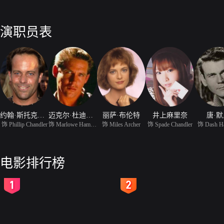
演职员表
约翰·斯托克韦尔
迈克尔·杜迪考夫
丽萨·布伦特
井上麻里奈
唐·
饰 Phillip Chandler
饰 Marlowe Hammer
饰 Miles Archer
饰 Spade Chandler
饰 Dash H
电影排行榜
2
3