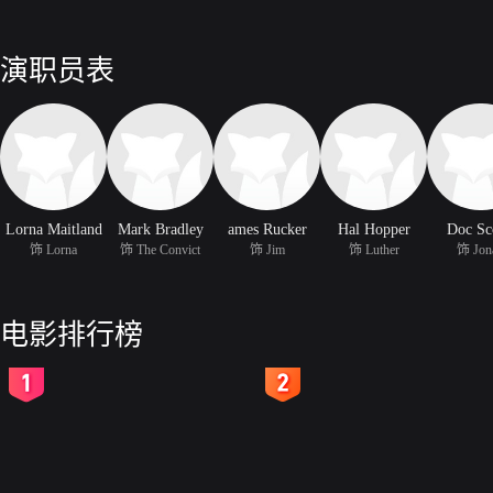
演职员表
Lorna Maitland
Mark Bradley
ames Rucker
Hal Hopper
Doc Sc
饰 Lorna
饰 The Convict
饰 Jim
饰 Luther
饰 Jon
电影排行榜
2
3