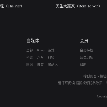
堤（The Pier）
天生大赢家（Born To Win）
自媒体
会员
全部
Kpop
游戏
会员特权
科普
汽车
科技
会员剧场
国风
搞笑
出品人
帮助
搜狐影音
-
搜狐
请仔细阅读
搜狐视频隐私政策
、
Copyri