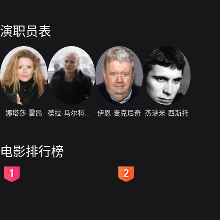
演职员表
娜塔莎·雷昂
葆拉·马尔科姆森
伊恩·麦克尼奇
杰瑞米·西斯托
电影排行榜
2
3