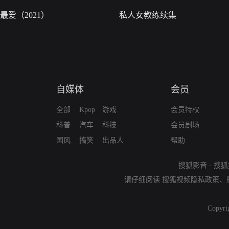
最爱（2021）
私人女教练续集
自媒体
会员
全部
Kpop
游戏
会员特权
科普
汽车
科技
会员剧场
国风
搞笑
出品人
帮助
搜狐影音
-
搜狐
请仔细阅读
搜狐视频隐私政策
、
Copyri