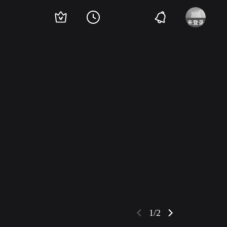
 Nicole
Eduardo Antonio Garcia
Ellia English
David Basila
戴维·琼·托马
1/2