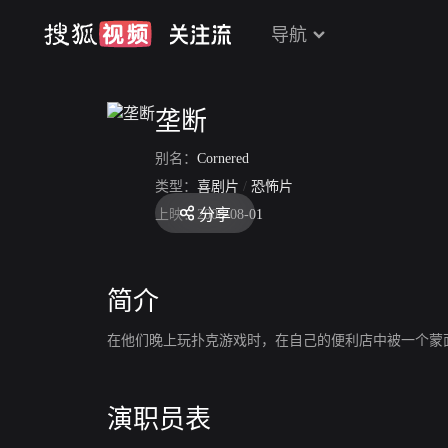
导航
垄断
别名：
Cornered
类型：
喜剧片
/
恐怖片
分享
上映：
2008-08-01
简介
在他们晚上玩扑克游戏时，在自己的便利店中被一个蒙
演职员表