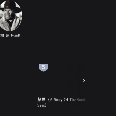
戴维·琼·托马斯
6
7
禁忌（A Story Of The South
火球（Ball 
Seas）