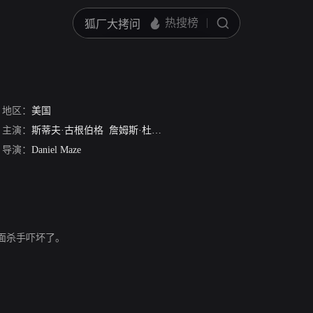
地区：
美国
主演：
斯蒂夫·古根伯格
詹姆斯·杜瓦尔
Peter Story
唐·斯瓦泽
Elizabeth
导演：
Daniel Maze
面杀手吓坏了。