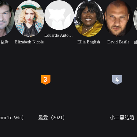
Eduardo Antonio Garcia
斯瓦泽
Elizabeth Nicole
Ellia English
David Basila
4
5
n To Win）
最爱（2021）
小二黑结婚