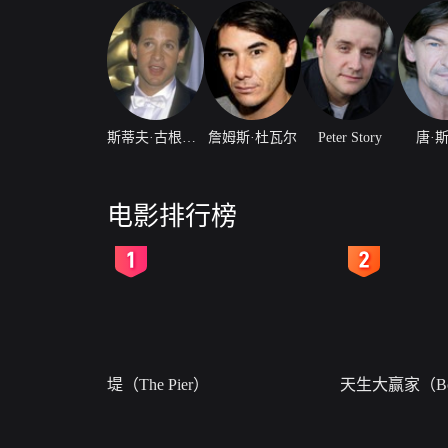
斯蒂夫·古根伯格
詹姆斯·杜瓦尔
Peter Story
唐·
电影排行榜
2
3
堤（The Pier）
天生大赢家（Bor