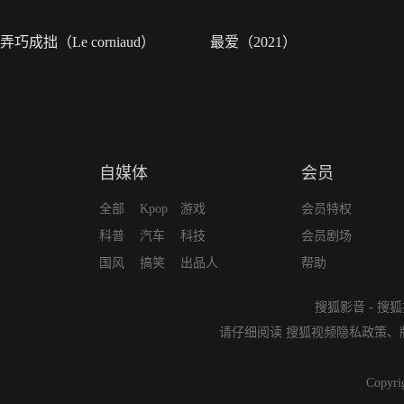
弄巧成拙（Le corniaud）
最爱（2021）
自媒体
会员
全部
Kpop
游戏
会员特权
科普
汽车
科技
会员剧场
国风
搞笑
出品人
帮助
搜狐影音
-
搜狐
请仔细阅读
搜狐视频隐私政策
、
Copyri