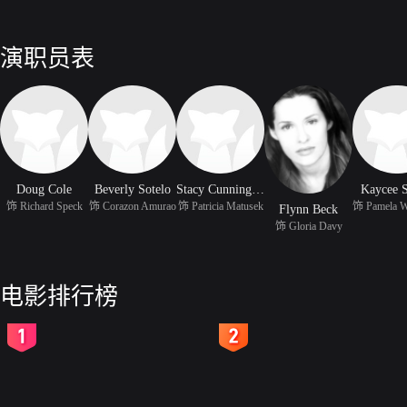
演职员表
Doug Cole
Beverly Sotelo
Stacy Cunningham
Kaycee 
饰 Richard Speck
饰 Corazon Amurao
饰 Patricia Matusek
Flynn Beck
饰 Gloria Davy
电影排行榜
2
3