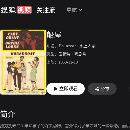
导航
船屋
别名：
Houseboat
/
水上人家
类型：
爱情片
/
喜剧片
上映：
1958-11-19
立即观看
分享
简介
独力抚养三个早熟孩子的鳏夫汤姆，意外得到了辛兹娅的一些帮助。而后