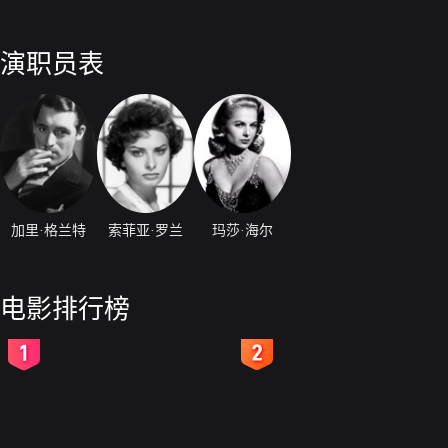
演职员表
加里·格兰特
索菲亚·罗兰
玛莎·海尔
电影排行榜
2
3