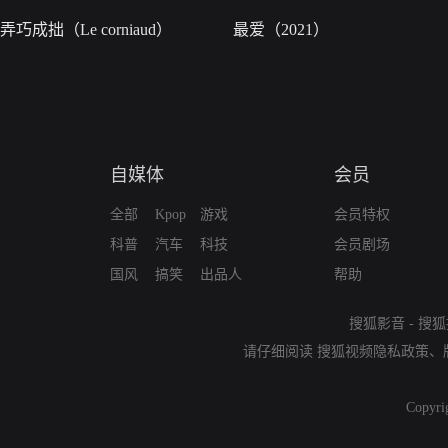
弄巧成拙（Le corniaud）
最爱（2021）
自媒体
会员
全部
Kpop
游戏
会员特权
科普
汽车
科技
会员剧场
国风
搞笑
出品人
帮助
搜狐影音
-
搜狐
请仔细阅读
搜狐视频隐私政策
、
Copyri