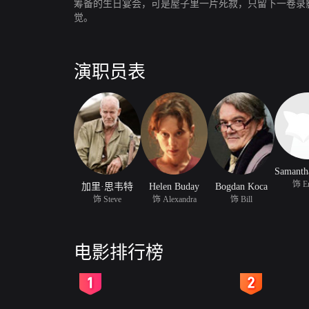
筹备的生日宴会，可是屋子里一片死寂，只留下一卷录
觉。
演职员表
饰 E
加里·思韦特
Helen Buday
Bogdan Koca
饰 Steve
饰 Alexandra
饰 Bill
电影排行榜
2
3