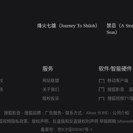
烽火七雄（Journey To Shiloh）
禁忌（A Story
Seas）
服务
软件/智能硬件
权
网站联盟
移动客户端
场
关于我们
搜狐影音
直
版权投诉
搜狐视频TV
搜狐影音
-
搜狐招聘
-
广告服务
-
联系方式
-
About SOHU
-
公司介绍
狐视频隐私政策
、
版权声明
、
反盗版和反盗链权利声明
举报邮箱
jubaoso
备案号：
京ICP证030367号-1