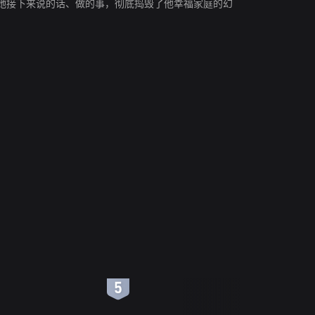
她接下来说的话、做的事，彻底捣毁了他幸福家庭的幻
6
7