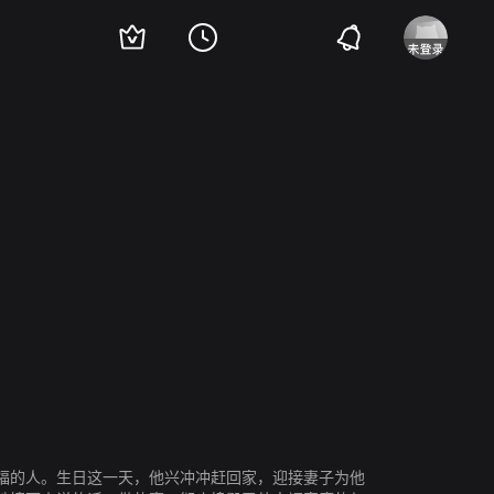
ha Knigge
Geoff Revell
Philip Spruce
Nathan O'Keefe
福的人。生日这一天，他兴冲冲赶回家，迎接妻子为他