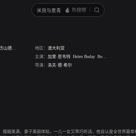
山德拉的计划
地区：
澳大利亚
主演：
加里·思韦特
Helen Buday
Bogdan Koca
Samant
导演：
洛夫·德·希尔
，婚姻美满，妻子美丽体贴，一儿一女又乖巧听话，他自认是全世界最幸