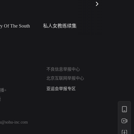
 Of The South
私人女教练续集
小二黑结
网络暴力有害信息举报
不良信息举报中心
12318 文化市场举报
北京互联网举报中心
算法推荐专项举报
亚运会举报专区
播+
涉历史虚无举报
版
网络谣言信息专项
涉政举报入口
涉未成年人举报
hu@sohu-inc.com
清朗自媒体乱象举报