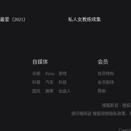
最爱（2021）
私人女教练续集
自媒体
会员
全部
Kpop
游戏
会员特权
科普
汽车
科技
会员剧场
国风
搞笑
出品人
帮助
搜狐影音
-
搜狐
请仔细阅读
搜狐视频隐私政策
、
Copyri