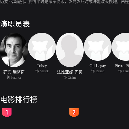
仍要不辞而别。爱情平时是家常便饭，发光发热时或许能改天换地。茜莲
演职员表
Tolsty
Gil Lagay
Pietro Pi
饰 Marek
饰 Renzo
饰 Laur
罗宾·瑞努奇
法比亚妮·巴贝
饰 Fabrice
饰 Céline
电影排行榜
2
3