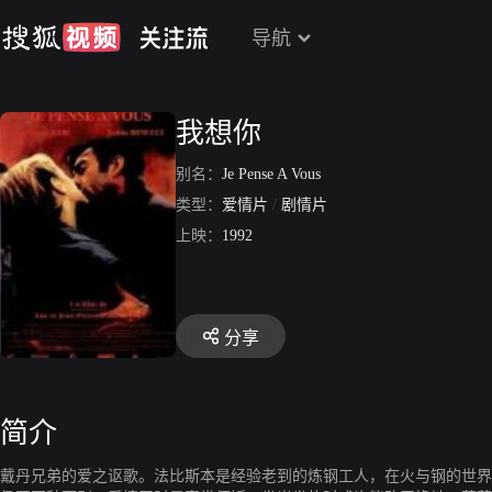
导航
我想你
别名：
Je Pense A Vous
类型：
爱情片
/
剧情片
上映：
1992
分享
简介
戴丹兄弟的爱之讴歌。法比斯本是经验老到的炼钢工人，在火与钢的世界