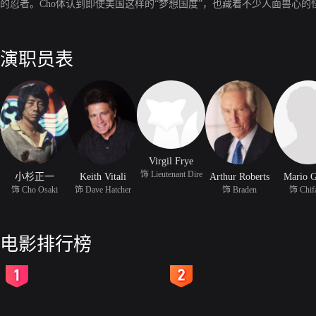
的忍者。Cho体认到即使美国这样的“梦想国度”，也藏着不少人面兽心
演职员表
Virgil Frye
饰 Lieutenant Dire
小杉正一
Keith Vitali
Arthur Roberts
Mario G
饰 Cho Osaki
饰 Dave Hatcher
饰 Braden
饰 Chif
电影排行榜
2
3