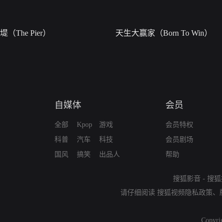
堤（The Pier）
天生大赢家（Born To Win）
自媒体
会员
全部
Kpop
游戏
会员特权
科普
汽车
科技
会员剧场
国风
搞笑
出品人
帮助
搜狐影音
-
搜狐
请仔细阅读
搜狐视频隐私政策
、
Copyri