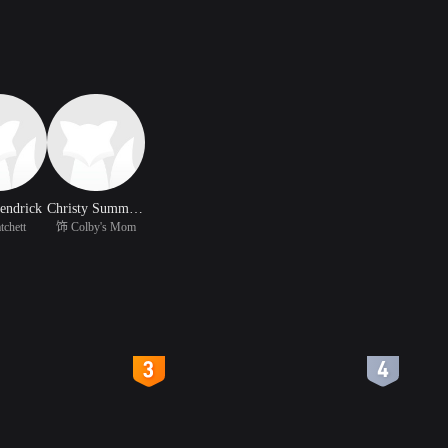
endrick
Christy Summerhays
chett
饰 Colby's Mom
4
5