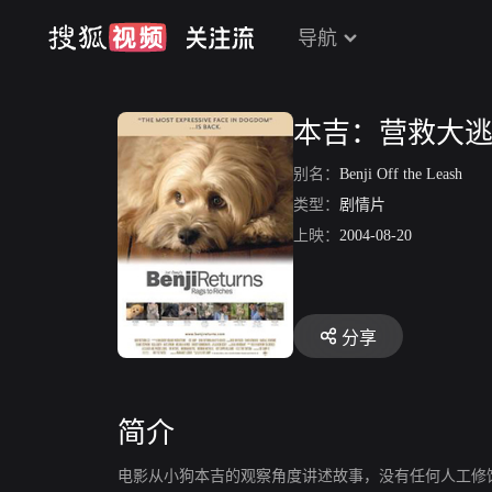
导航
本吉：营救大
别名：
Benji Off the Leash
类型：
剧情片
上映：
2004-08-20
分享
简介
电影从小狗本吉的观察角度讲述故事，没有任何人工修饰