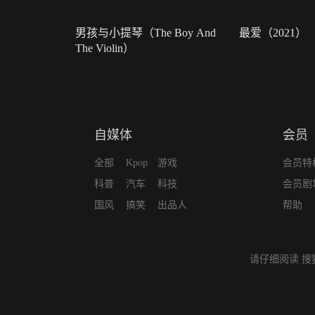
男孩与小提琴（The Boy And
最爱（2021）
The Violin）
自媒体
会员
全部
Kpop
游戏
会员特
科普
汽车
科技
会员剧
国风
搞笑
出品人
帮助
请仔细阅读
搜