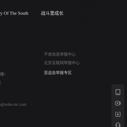
 Of The South
战斗里成长
私人女教
网络暴力有害信息举报
不良信息举报中心
12318 文化市场举报
北京互联网举报中心
算法推荐专项举报
亚运会举报专区
播+
涉历史虚无举报
版
网络谣言信息专项
涉政举报入口
涉未成年人举报
hu@sohu-inc.com
清朗自媒体乱象举报
涉民族宗教有害信息举报
清朗·生活服务类内容举报