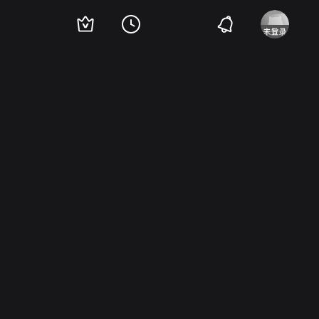
 Kendrick
Christy Summerhays