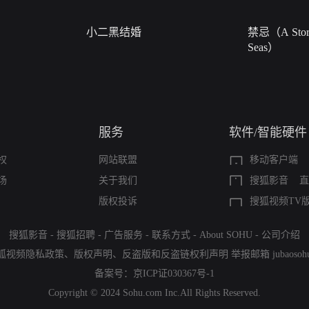
小二黑结婚
禁忌（A Story
Seas）
服务
软件/智能硬件
权
网站联盟
移动客户端
场
关于我们
搜狐影音
直
版权投诉
搜狐视频TV
搜狐影音
-
搜狐招聘
-
广告服务
-
联系方式
-
About SOHU
-
公司介绍
狐视频隐私政策
、
版权声明
、
反盗版和反盗链权利声明
举报邮箱
jubaoso
备案号：
京ICP证030367号-1
Copyright © 2024 Sohu.com Inc.All Rights Reserved.