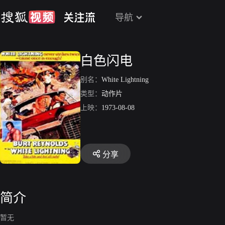
导航
白色闪电
别名：
White Lightning
类型：
动作片
上映：
1973-08-08
分享
简介
暂无