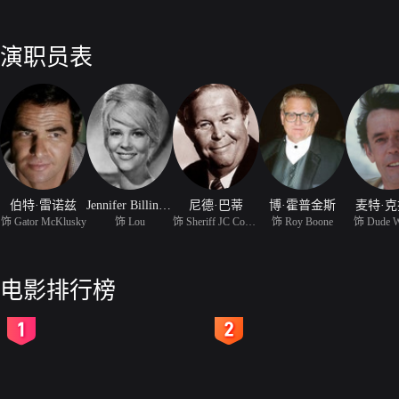
演职员表
伯特·雷诺兹
Jennifer Billingsley
尼德·巴蒂
博·霍普金斯
麦特·
饰 Gator McKlusky
饰 Lou
饰 Sheriff JC Connors
饰 Roy Boone
饰 Dude W
电影排行榜
2
3