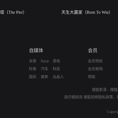
堤（The Pier）
天生大赢家（Born To Win）
自媒体
会员
全部
Kpop
游戏
会员特权
科普
汽车
科技
会员剧场
国风
搞笑
出品人
帮助
搜狐影音
-
搜狐
请仔细阅读
搜狐视频隐私政策
、
Copyri