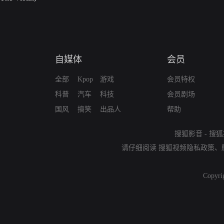
自媒体
会员
全部
Kpop
游戏
会员特权
科普
汽车
科技
会员剧场
国风
搞笑
出品人
帮助
搜狐影音
-
搜狐
请仔细阅读
搜狐视频隐私政策
、
Copyri