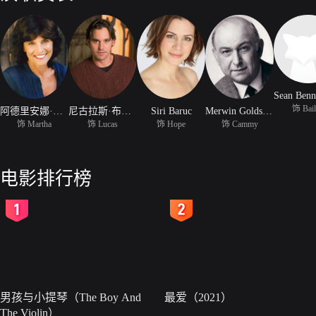
饰 Bai
阿德里安娜·巴比欧
尼古拉斯·布兰登
Siri Baruc
Merwin Goldsmith
饰 Martha
饰 Lucas
饰 Hope
饰 Cammy
电影排行榜
2
3
男孩与小提琴（The Boy And
最爱（2021）
The Violin）