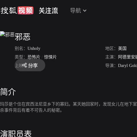
导航
邪恶
别名：
Unholy
地区：
美国
类型：
恐怖片
/
惊悚片
主演：
阿德里安
分享
上映：
2007
导演：
Daryl Gol
简介
玛莎是个住在宾西法尼亚乡下的寡妇。某天她回家时，发现女儿在地下室
杀事件背后有着不可告人的秘密。
演职员表