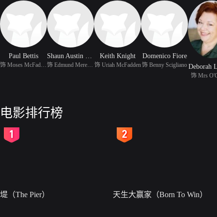
Paul Bettis
Shaun Austin Olsen
Keith Knight
Domenico Fiore
饰 Moses McFadden
饰 Edmund Meredith
饰 Uriah McFadden
饰 Benny Scigliano
Deborah 
饰 Mrs O'
电影排行榜
2
3
堤（The Pier）
天生大赢家（Born To Win）