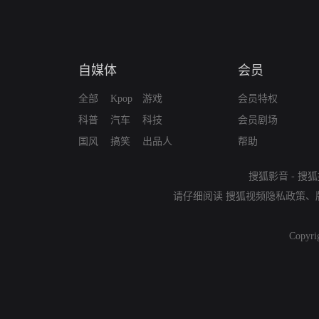
自媒体
会员
全部
Kpop
游戏
会员特权
科普
汽车
科技
会员剧场
国风
搞笑
出品人
帮助
搜狐影音
-
搜狐
请仔细阅读
搜狐视频隐私政策
、
Copyri