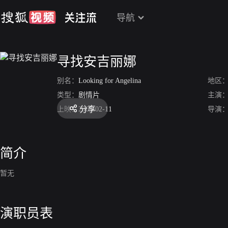
导航
寻找安吉丽娜
别名：
Looking for Angelina
地区
类型：
剧情片
主演
分享
上映：
2005-02-11
导演
简介
暂无
演职员表