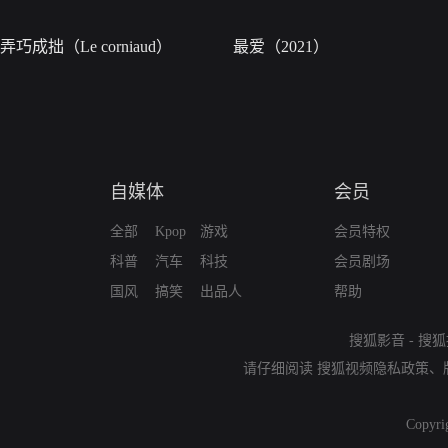
弄巧成拙（Le corniaud）
最爱（2021）
自媒体
会员
全部
Kpop
游戏
会员特权
科普
汽车
科技
会员剧场
国风
搞笑
出品人
帮助
搜狐影音
-
搜狐
请仔细阅读
搜狐视频隐私政策
、
Copyri