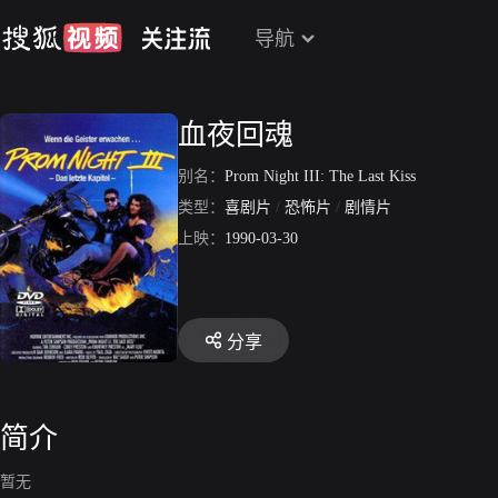
导航
血夜回魂
别名：
Prom Night III: The Last Kiss
类型：
喜剧片
/
恐怖片
/
剧情片
上映：
1990-03-30
分享
简介
暂无