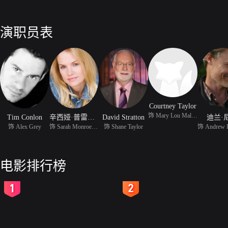
演职员表
Courtney Taylor
饰 Mary Lou Maloney
Tim Conlon
辛西娅·普雷斯顿
David Stratton
迪兰·
饰 Alex Grey
饰 Sarah Monroe (as Cyn
饰 Shane Taylor
饰 Andrew 
电影排行榜
2
3