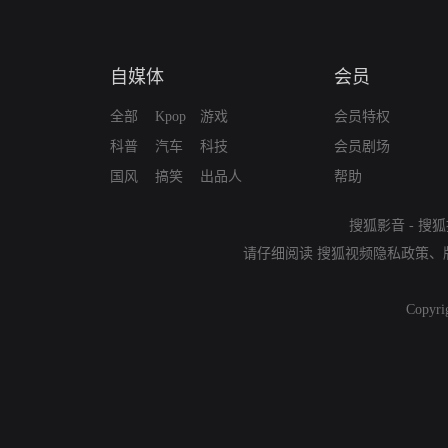
自媒体
会员
全部
Kpop
游戏
会员特权
科普
汽车
科技
会员剧场
国风
搞笑
出品人
帮助
搜狐影音
-
搜狐
请仔细阅读
搜狐视频隐私政策
、
Copyri