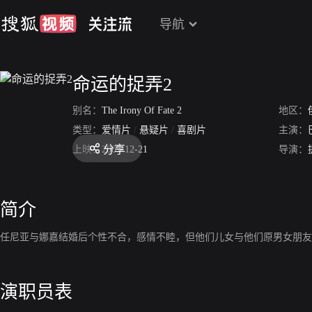
导航
命运的捉弄2
别名：
The Irony Of Fate 2
地区：
类型：
爱情片
/
悬疑片
/
喜剧片
主演：
分享
上映：
2007-12-21
导演：
简介
任尼亚与娜嘉结婚后个性不合，感情不睦，但他们儿女与他们原男女朋友
演职员表