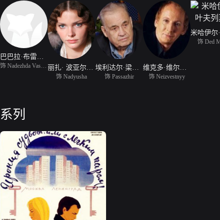
饰 Ded M
巴巴拉·布雷尔斯卡
饰 Nadezhda Vasilevna
丽扎· 波亚尔斯卡娅
埃利达尔·梁赞诺夫
维克多·维尔比斯基
饰 Nadyusha
饰 Passazhir
饰 Neizvestnyy
系列